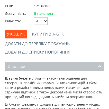
КОД:
12134049
Доступність:
В наявності
Кількість:
У КОШИК
КУПИТИ В 1-КЛІК
ДОДАТИ ДО ПЕРЕЛІКУ ПОБАЖАНЬ
ДОДАТИ ДО СПИСКУ ПОРІВНЯННЯ
Описание
Штучні букети лілій
— витончене рішення для
створення спокійних і гармонійних композицій. Об’ємні
квіти з реалістичними пелюстками, насичені, але
стримані відтінки, а також декоративне листя створюють
природний вигляд і додають глибини оформленню.
Ці букети ідеально підходять для використання у місцях
пам’яті, у внутрішньому або зовнішньому оформленні, у