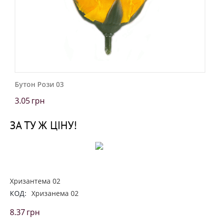
Бутон Рози 03
3.05
грн
ЗА ТУ Ж ЦІНУ!
Хризантема 02
КОД:
Хризанема 02
8.37
грн