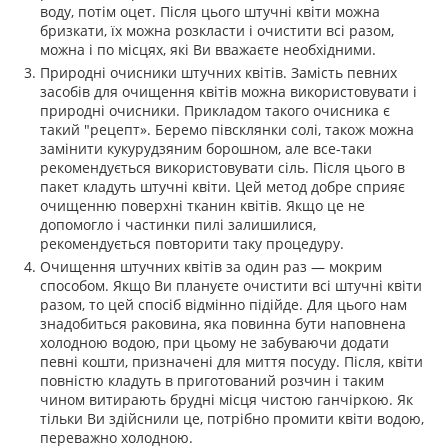
воду, потім оцет. Після цього штучні квіти можна
бризкати, їх можна розкласти і очистити всі разом,
можна і по місцях, які Ви вважаєте необхідними.
Природні очисники штучних квітів. Замість певних
засобів для очищення квітів можна використовувати і
природні очисники. Прикладом такого очисника є
такий "рецепт». Беремо півсклянки солі, також можна
замінити кукурудзяним борошном, але все-таки
рекомендується використовувати сіль. Після цього в
пакет кладуть штучні квіти. Цей метод добре сприяє
очищенню поверхні тканин квітів. Якщо це не
допомогло і частинки пилі залишилися,
рекомендується повторити таку процедуру.
Очищення штучних квітів за один раз — мокрим
способом. Якщо Ви плануєте очистити всі штучні квіти
разом, то цей спосіб відмінно підійде. Для цього нам
знадобиться раковина, яка повинна бути наповнена
холодною водою, при цьому не забуваючи додати
певні кошти, призначені для миття посуду. Після, квіти
повністю кладуть в приготований розчин і таким
чином витирають брудні місця чистою ганчіркою. Як
тільки Ви здійснили це, потрібно промити квіти водою,
переважно холодною.