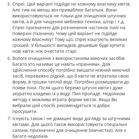
Спреї. Цей варіант підійде не кожному власнику квітів.
Але тим не менш, він приваблює багатьох. Вони
використовуються не тільки для очищення штучних
квітів, а й для чищення меблевої техніки, штор і т.д.
Спреї призначені для розчинення частинок пилі на
поверхні (тканини). Чому цей варіант не підійде
кожному власнику? Тому що, спреї коштують великих
грошей. У більшості випадків, дешевше буде купити
нові квіти, ніж очистити старі.
Вологе очищення з використанням миючих засобів.
Багато хто називає це навіть «пранням». Для
здійснення способу потрібно змішати ніжний миючий
засіб, переважно рідкий, що б квіти не втратили свою
форму, в трішки теплій воді. Потрібно розмішувати до
появи піни. Після цього беремо штучні квіти і дуже
акуратно кладемо їх у воду. Пил пропаде. Недоліком
методу є можлива втрата форми квіток. Якщо Ви
вибрали цей спосіб, рекомендується їх добре
просушити.
Існують також і не домашні види догляду за штучними
квітами. Для цього також використовують спеціальні
салони, призначені для очищення (хімчистки). Але є
багато недоліків.