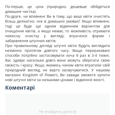
По-перше, це ціна (природно, дешевше обійдеться
домашня чистка).
По-друге, чи впевнені Ви в тому, що ваші квіти очистять
більш делікатно, ніж в домашніх умовах? Якщо впевнені,
тоді це буде ще одним відмінним варіантом для
очищення квітів, а якщо немає, то можливість отримати
неякісну очистку у вигляді, втраченої форми і
забарвлення штучних квітів.
При правильному догляді штучні квіти будуть виглядати
незмінно протягом довгого часу. Вище перераховані
способи потрібно застосовувати хоча б раз в 3-4 тижні.
Вас здивує наскільки довго вони можуть зберігати свою
свіжість і красу. Якщо, якимось чином квіти втратили свій
природний вигляд, не варто засмучуватися. У нашому
магазині Kingdom of Flowers, Ви завжди зможете купити
нові штучні квіти за низькими цінами і відмінної якості.
Коментарі
Не знайдено дописів