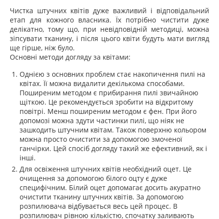
Чистка штучних квітів дуже важливий і відповідальний
етап для кожного власника. Їх потрібно чистити дуже
делікатно, тому що, при невідповідній методиці, можна
зіпсувати тканину, і після цього квіти будуть мати вигляд
ще гірше, ніж було.
Основні методи догляду за квітами:
Однією з основних проблем стає накопичення пилі на
квітах. Її можна видалити декількома способами.
Поширеним методом є прибирання пилі звичайною
щіткою. Це рекомендується зробити на відкритому
повітрі. Менш поширеним методом є фен. При його
допомозі можна здути частинки пилі, що ніяк не
зашкодить штучним квітам. Також поверхню кольором
можна просто очистити за допомогою змоченої
ганчірки. Цей спосіб догляду такий же ефективний, як і
інші.
Для освіження штучних квітів необхідний оцет. Це
очищення за допомогою білого оцту є дуже
специфічним. Білий оцет допомагає досить акуратно
очистити тканину штучних квітів. За допомогою
розпилювача відбувається весь цей процес. В
розпилювач рівною кількістю, спочатку заливають